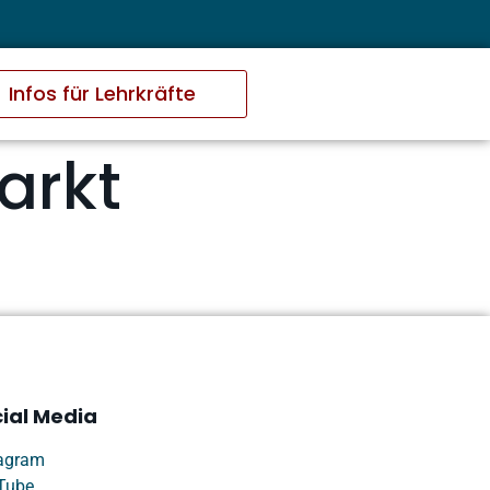
Infos für Lehrkräfte
arkt
ial Media
tagram
Tube